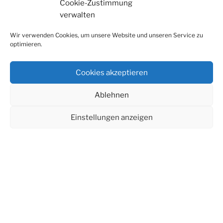
Cookie-Zustimmung
Neurofeedbacktherapeutin
verwalten
Wir verwenden Cookies, um unsere Website und unseren Service zu
optimieren.
Kognitive Verhaltenstherapie • Klärungsorientierte
Psychotherapie • Klärungsorientierte Traumatherapie
• Neuropsychotherapie
Cookies akzeptieren
Ablehnen
Einstellungen anzeigen